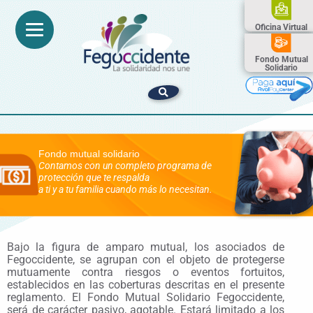
Ir
al
Oficina Virtual
contenido
Fondo Mutual
Solidario
Fondo mutual solidario
Contamos con un completo programa de
protección que te respalda
a ti y a tu familia cuando más lo necesitan.
Bajo la figura de amparo mutual, los asociados de
Fegoccidente, se agrupan con el objeto de protegerse
mutuamente contra riesgos o eventos fortuitos,
establecidos en las coberturas descritas en el presente
reglamento. El Fondo Mutual Solidario Fegoccidente,
será de carácter pasivo, agotable. Estará limitado a los